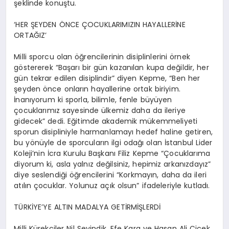
şeklinde konuştu.
‘HER ŞEYDEN ÖNCE ÇOCUKLARIMIZIN HAYALLERİNE
ORTAĞIZ’
Milli sporcu olan öğrencilerinin disiplinlerini örnek
göstererek “Başarı bir gün kazanılan kupa değildir, her
gün tekrar edilen disiplindir” diyen Kepme, “Ben her
şeyden önce onların hayallerine ortak biriyim.
İnanıyorum ki sporla, bilimle, fenle büyüyen
çocuklarımız sayesinde ülkemiz daha da ileriye
gidecek” dedi.
Eğitimde akademik mükemmeliyeti
sporun disipliniyle harmanlamayı hedef haline getiren,
bu yönüyle de sporcuların ilgi odağı olan
İstanbul Lider
Koleji’nin
İcra Kurulu Başkanı Filiz Kepme
“Çocuklarıma
diyorum ki, asla yalnız değilsiniz, hepimiz arkanızdayız”
diye seslendiği öğrencilerini “Korkmayın, daha da ileri
atılın çocuklar. Yolunuz açık olsun” ifadeleriyle kutladı.
TÜRKİYE’YE ALTIN MADALYA GETİRMİŞLERDİ
Milli Kürekçiler Nil Sevindik, Efe Kara ve Hasan Ali Çiçek,