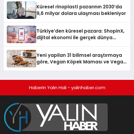
Küresel rinoplasti pazarının 2030’da
9,6 milyar dolara ulaşması bekleniyor
Türkiye’den küresel pazara: ShopinX,
dijital ekonomi ile gerçek dünya
alışverişini bir araya getirmeyi
hedefliyor
Yeni yapilan 31 bilimsel araştırmaya
göre, Vegan Köpek Maması ve Vegan
Kedi Mamasının İyi Sindirildiğini
Ortaya Koydu
Haberin Yalın Hali - yalinhaber.com