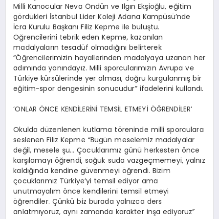
Milli Kanocular Neva Öndün ve Ilgın Ekşioğlu, eğitim
gördükleri İstanbul Lider Koleji Adana Kampüsü’nde
İcra Kurulu Başkanı Filiz Kepme ile buluştu.
Öğrencilerini tebrik eden Kepme, kazanılan
madalyaların tesadüf olmadığını belirterek
“Öğrencilerimizin hayallerinden madalyaya uzanan her
adımında yanındayız. Milli sporcularımızın Avrupa ve
Türkiye kürsülerinde yer alması, doğru kurgulanmış bir
eğitim-spor dengesinin sonucudur” ifadelerini kullandı.
‘ONLAR ÖNCE KENDİLERİNİ TEMSİL ETMEYİ ÖĞRENDİLER’
Okulda düzenlenen kutlama töreninde milli sporculara
seslenen Filiz Kepme
“Bugün meselemiz madalyalar
değil, mesele şu… Çocuklarımız günü herkesten önce
karşılamayı öğrendi, soğuk suda vazgeçmemeyi, yalnız
kaldığında kendine güvenmeyi öğrendi. Bizim
çocuklarımız Türkiye’yi temsil ediyor ama
unutmayalım önce kendilerini temsil etmeyi
öğrendiler. Çünkü biz burada yalnızca ders
anlatmıyoruz, aynı zamanda karakter inşa ediyoruz”