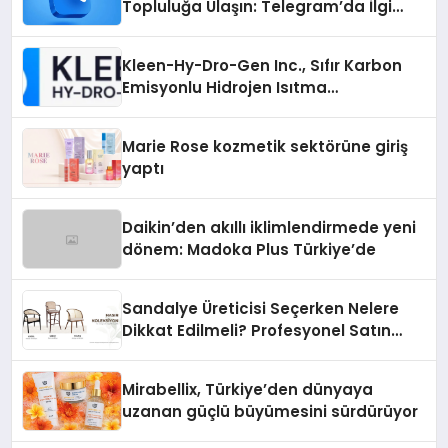
Topluluğa Ulaşın: Telegram’da İlgi
Alanına Uygun Grup Bulma
Kleen-Hy-Dro-Gen Inc., Sıfır Karbon
Emisyonlu Hidrojen Isıtma
Teknolojisinde ISO ve TSSA
Düzenleyici Onaylarını Aldı
Marie Rose kozmetik sektörüne giriş
yaptı
Daikin’den akıllı iklimlendirmede yeni
dönem: Madoka Plus Türkiye’de
Sandalye Üreticisi Seçerken Nelere
Dikkat Edilmeli? Profesyonel Satın
Alma Rehberi
Mirabellix, Türkiye’den dünyaya
uzanan güçlü büyümesini sürdürüyor