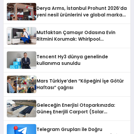
Derya Arms, İstanbul Prohunt 2026’da
yeni nesil ürünlerini ve global marka
vizyonunu sergiledi
Mutfaktan Çamaşır Odasına Evin
Ritmini Korumak: Whirlpool
Cihazlarında Dürüst Teknik Destek
Deneyimi
Tencent Hy3 dünya genelinde
kullanıma sunuldu
Mars Türkiye’den “Köpeğini İşe Götür
Haftası” çağrısı
Geleceğin Enerjisi Otoparkınızda:
Güneş Enerjili Carport (Solar
Otopark) Nedir?
Telegram Grupları ile Doğru