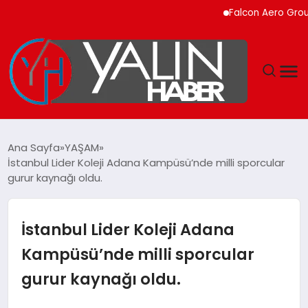
Falcon Aero Group, Küre
GÜNDEM
Ana Sayfa
YAŞAM
İstanbul Lider Koleji Adana Kampüsü’nde milli sporcular
SPOR
gurur kaynağı oldu.
DÜNYA
İstanbul Lider Koleji Adana
EKONOMİ
Kampüsü’nde milli sporcular
gurur kaynağı oldu.
YAŞAM