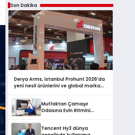
Son Dakika
Derya Arms, İstanbul Prohunt 2026’da
yeni nesil ürünlerini ve global marka
vizyonunu sergiledi
Mutfaktan Çamaşır
Odasına Evin Ritmini
Korumak: Whirlpool
Cihazlarında Dürüst Teknik
Tencent Hy3 dünya
Destek Deneyimi
genelinde kullanıma