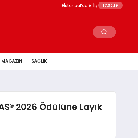
İstanbul’da 8 İlçede 20 Saate Yakın Su Kes
17:32:20
MAGAZİN
SAĞLIK
LAS® 2026 Ödülüne Layık