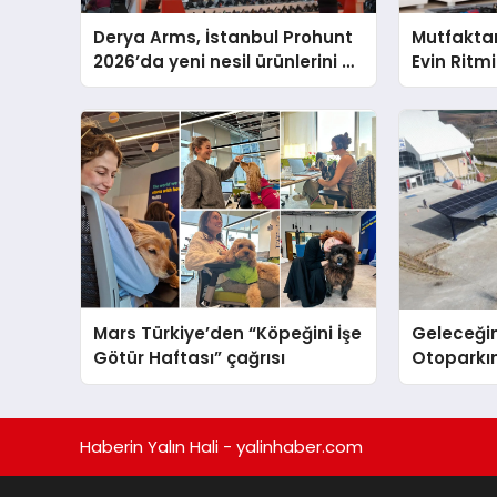
Derya Arms, İstanbul Prohunt
Mutfakta
2026’da yeni nesil ürünlerini ve
Evin Ritm
global marka vizyonunu
Whirlpool
sergiledi
Teknik D
Mars Türkiye’den “Köpeğini İşe
Geleceğin
Götür Haftası” çağrısı
Otoparkın
Carport (
Nedir?
Haberin Yalın Hali - yalinhaber.com