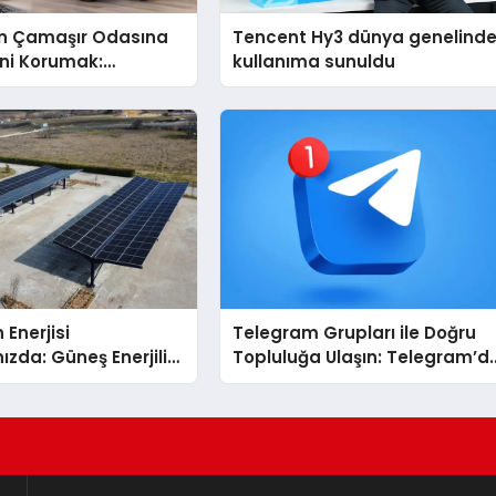
n Çamaşır Odasına
Tencent Hy3 dünya genelind
ini Korumak:
kullanıma sunuldu
 Cihazlarında Dürüst
estek Deneyimi
 Enerjisi
Telegram Grupları ile Doğru
ızda: Güneş Enerjili
Topluluğa Ulaşın: Telegram’d
Solar Otopark)
İlgi Alanına Uygun Grup Bulm