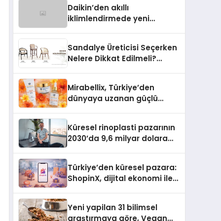
Daikin’den akıllı
iklimlendirmede yeni
dönem: Madoka Plus
Türkiye’de
Sandalye Üreticisi Seçerken
Nelere Dikkat Edilmeli?
Profesyonel Satın Alma
Rehberi
Mirabellix, Türkiye’den
dünyaya uzanan güçlü
büyümesini sürdürüyor
Küresel rinoplasti pazarının
2030’da 9,6 milyar dolara
ulaşması bekleniyor
Türkiye’den küresel pazara:
ShopinX, dijital ekonomi ile
gerçek dünya alışverişini bir
araya getirmeyi hedefliyor
Yeni yapilan 31 bilimsel
araştırmaya göre, Vegan