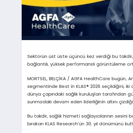
Sekt
ö
rün
üst üste üçüncü kez verdiği bu takdi
bağlantılı
, y
üksek
performanslı g
ö
rüntüleme
ort
MORTSEL, BEL
Çİ
KA /
AGFA HealthCare bug
ün, A
segmentinde
Best in KLAS
® 2026 seçildiğini, iki
dünya çapındaki sağlık kuruluşları tarafından gü
sunmadaki devam eden liderliğinin altını çizdiği
Bu takdir, sağlık hizmeti sağ
lay
ıcılarının
sesini b
bırakan KLAS
Research’ün
30. yıl d
ö
nümünü
kutl