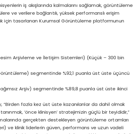
inisyenlerin iş akışlarında
kalmalarını
sağlamak, g
ö
rüntüleme
ülere
ve verilere bağlantılı
, y
üksek
performanslı erişim
ak için tasarlanan Kurumsal G
ö
rüntüleme
platformunun
sim Arşivleme ve İletişim Sistemleri) (
Küçük –
300 bin
.
G
ö
rüntüleme
) segmentinde %92,1 puanla üst üste üçüncü
Bağımsız Arşiv) segmentinde
%89,8
puanla üst üste ikinci
y
, “Birden fazla kez üst üste kazanılanlar da dahil olmak
anınmak, ‘
ö
nce
klinisyen’ stratejimizin güçlü bir teyididir,”
alışmalarında gerçekten destekleyen g
ö
rüntüleme
ortamları
i) ve klinik liderlerin güven, performans ve uzun vadeli