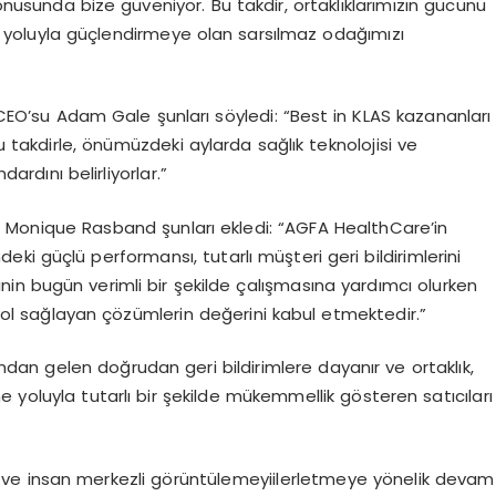
sunda bize güveniyor. Bu takdir, ortaklıklarımızın gücünü
yoluyla güçlendirmeye olan sarsılmaz odağımızı
EO’su Adam Gale şunları s
ö
yledi
: “Best in KLAS kazananları
u takdirle,
ö
nümüzdeki aylarda sağlık teknolojisi ve
rdını belirliyorlar.”
ı
Monique
Rasband
şunları ekledi: “AGFA
HealthCare’in
deki güçlü
performansı, tutarlı müşteri geri bildirimlerini
inin bugün verimli bir şekilde çalış
mas
ına
yardımcı olurken
ol sağlayan çözümlerin değerini kabul etmektedir.”
rından
gelen doğrudan geri bildirimlere dayanır ve ortaklık,
 yoluyla tutarlı bir şekilde mükemmellik g
ö
steren sat
ıcıları
llı ve insan merkezli g
ö
rüntülemeyi
ilerletmeye y
ö
nelik
devam