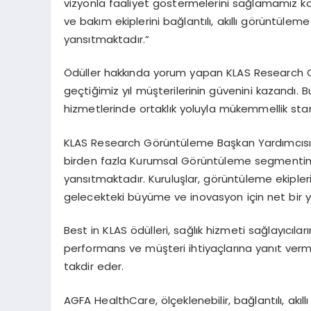
vizyonla faaliyet g
ö
stermelerini
sağlamamız konu
ve bakım ekiplerini bağlantılı, akıllı g
ö
rüntüleme
yansıtmaktadır.”
Ödüller hakkında yorum yapan KLAS
Research
C
geçtiğimiz yıl müşterilerinin güvenini kazandı. B
hizmetlerinde ortaklık yoluyla mükemmellik standa
KLAS Research G
ö
rüntüleme
Başkan Yardımcıs
birden fazla Kurumsal G
ö
rüntüleme
segmentin
yansıtmaktadır. Kuruluşlar, g
ö
rüntüleme
ekipler
gelecekteki büyüme ve inovasyon için net bir y
Best in KLAS
ö
dülleri
, sağlık hizmeti sağ
lay
ıcıla
performans ve müşteri ihtiyaçlarına yanıt verme
takdir eder.
AGFA HealthCare,
ö
lçeklenebilir
, bağlantılı, akı