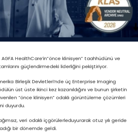
r, AGFA
HealthCare’in
“
ö
nce
klinisyen” taahhüdünü ve
amlarını güçlendirmedeki liderliğini pekiştiriyor.
merika Birleşik Devletleri’nde üç
Enterprise Imaging
ö
dülün
üst üste ikinci kez kazanıldığını ve bunun şirketin
venilen “
ö
nce
klinisyen” odaklı g
ö
rüntüleme
çözümleri
ni duyurdu.
ağımsız, veri odaklı
içg
ö
rülerle
duyurarak otuz yılı geride
adığı bir d
ö
nemde geldi.