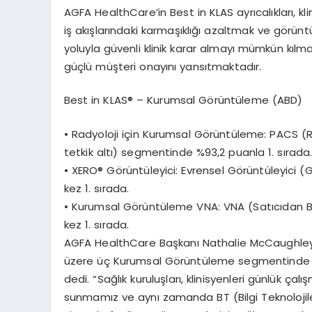
AGFA
HealthCare’in
Best in KLAS ayrı
cal
ıkları
, kl
iş akışlarındaki karmaşıklığı azaltmak ve g
ö
rünt
yoluyla güvenli klinik karar almayı mümkün kılm
güçlü müşteri onayını yansıtmaktadır.
Best in KLAS
® – Kurumsal G
ö
rüntüleme
(ABD)
•
Radyoloji için Kurumsal G
ö
rüntü
leme
:
PACS (Re
tetkik altı) segmentinde %93,2 puanla 1.
sı
rada
•
XERO
® G
ö
rüntüleyici
:
Evrensel G
ö
rüntüleyici
(
kez 1.
sı
rada.
•
Kurumsal G
ö
rüntü
leme VNA:
VNA (Satıcıdan 
kez 1.
sı
rada.
AGFA HealthCare Ba
şkanı
Nathalie
McCaughle
üzere üç Kurumsal G
ö
rüntüleme
segmentinde t
dedi. “Sağlık kuruluşları, klinisyenleri günlük ç
sunmamız ve aynı zamanda BT (Bilgi Teknolojiler