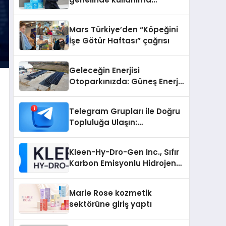
sunuldu
Mars Türkiye’den “Köpeğini
İşe Götür Haftası” çağrısı
Geleceğin Enerjisi
Otoparkınızda: Güneş Enerjili
Carport (Solar Otopark)
Nedir?
Telegram Grupları ile Doğru
Topluluğa Ulaşın:
Telegram’da İlgi Alanına
Uygun Grup Bulma
Kleen-Hy-Dro-Gen Inc., Sıfır
Karbon Emisyonlu Hidrojen
Isıtma Teknolojisinde ISO ve
TSSA Düzenleyici Onaylarını
Marie Rose kozmetik
Aldı
sektörüne giriş yaptı