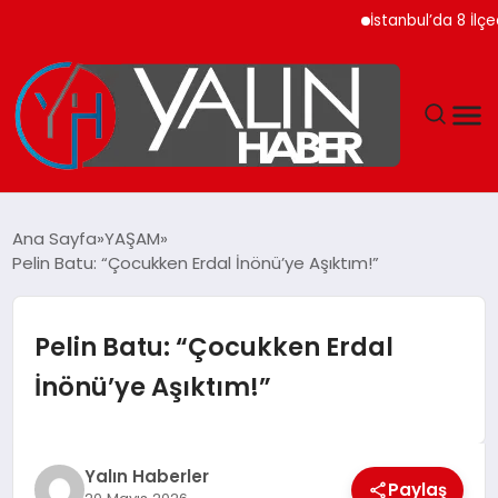
İstanbul’da 8 İlçede 2
GÜNDEM
Ana Sayfa
YAŞAM
Pelin Batu: “Çocukken Erdal İnönü’ye Aşıktım!”
SPOR
DÜNYA
Pelin Batu: “Çocukken Erdal
İnönü’ye Aşıktım!”
EKONOMİ
YAŞAM
Yalın Haberler
Paylaş