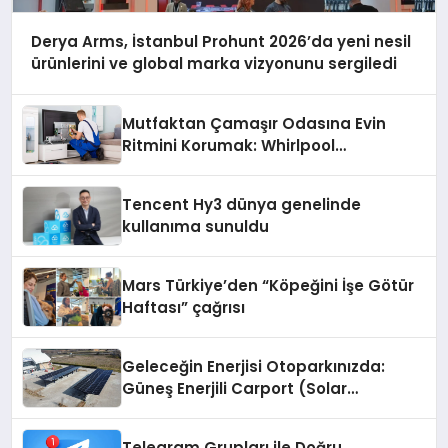
Derya Arms, İstanbul Prohunt 2026’da yeni nesil
ürünlerini ve global marka vizyonunu sergiledi
Mutfaktan Çamaşır Odasına Evin
Ritmini Korumak: Whirlpool
Cihazlarında Dürüst Teknik Destek
Deneyimi
Tencent Hy3 dünya genelinde
kullanıma sunuldu
Mars Türkiye’den “Köpeğini İşe Götür
Haftası” çağrısı
Geleceğin Enerjisi Otoparkınızda:
Güneş Enerjili Carport (Solar
Otopark) Nedir?
Telegram Grupları ile Doğru