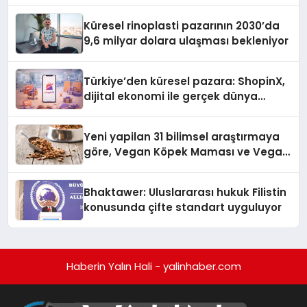
Küresel rinoplasti pazarının 2030’da
9,6 milyar dolara ulaşması bekleniyor
Türkiye’den küresel pazara: ShopinX,
dijital ekonomi ile gerçek dünya
alışverişini bir araya getirmeyi
hedefliyor
Yeni yapilan 31 bilimsel araştırmaya
göre, Vegan Köpek Maması ve Vegan
Kedi Mamasının İyi Sindirildiğini
Ortaya Koydu
Bhaktawer: Uluslararası hukuk Filistin
konusunda çifte standart uyguluyor
Haberin Yalın Hali - yalinhaber.com