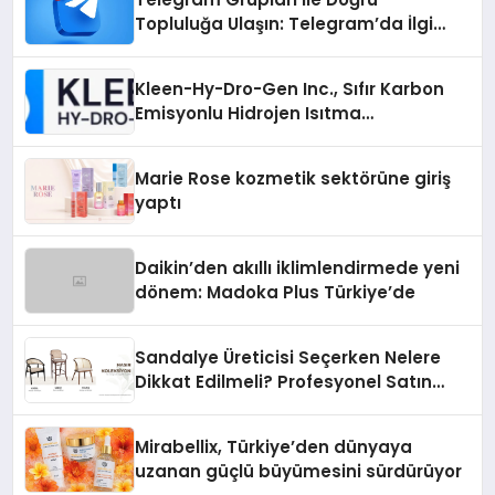
Topluluğa Ulaşın: Telegram’da İlgi
Alanına Uygun Grup Bulma
Kleen-Hy-Dro-Gen Inc., Sıfır Karbon
Emisyonlu Hidrojen Isıtma
Teknolojisinde ISO ve TSSA
Düzenleyici Onaylarını Aldı
Marie Rose kozmetik sektörüne giriş
yaptı
Daikin’den akıllı iklimlendirmede yeni
dönem: Madoka Plus Türkiye’de
Sandalye Üreticisi Seçerken Nelere
Dikkat Edilmeli? Profesyonel Satın
Alma Rehberi
Mirabellix, Türkiye’den dünyaya
uzanan güçlü büyümesini sürdürüyor