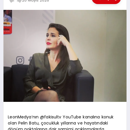
20 Mayıs 2026
EĞİTİM
TEKNOLOJİ
MAGAZİN
SAĞLIK
LeonMedya’nın @fakisultv YouTube kanalına konuk
olan Pelin Batu, çocukluk yıllarına ve hayatındaki
dönüm noktalarına dair samimi açıklamalarda