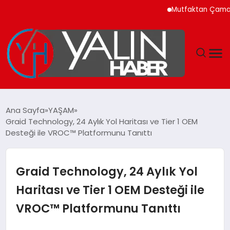
Mutfaktan Çamaşır Oda
GÜNDEM
Ana Sayfa
YAŞAM
Graid Technology, 24 Aylık Yol Haritası ve Tier 1 OEM
SPOR
Desteği ile VROC™ Platformunu Tanıttı
DÜNYA
Graid Technology, 24 Aylık Yol
EKONOMİ
Haritası ve Tier 1 OEM Desteği ile
VROC™ Platformunu Tanıttı
YAŞAM