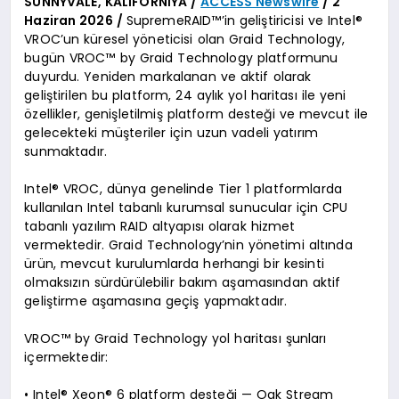
SUNNYVALE, KALİFORNİYA /
ACCESS Newswire
/ 2
Haziran 2026 /
SupremeRAID™’in geliştiricisi ve Intel®
VROC’un küresel yöneticisi olan Graid Technology,
bugün VROC™ by Graid Technology platformunu
duyurdu. Yeniden markalanan ve aktif olarak
geliştirilen bu platform, 24 aylık yol haritası ile yeni
özellikler, genişletilmiş platform desteği ve mevcut ile
gelecekteki müşteriler için uzun vadeli yatırım
sunmaktadır.
Intel® VROC, dünya genelinde Tier 1 platformlarda
kullanılan Intel tabanlı kurumsal sunucular için CPU
tabanlı yazılım RAID altyapısı olarak hizmet
vermektedir. Graid Technology’nin yönetimi altında
ürün, mevcut kurulumlarda herhangi bir kesinti
olmaksızın sürdürülebilir bakım aşamasından aktif
geliştirme aşamasına geçiş yapmaktadır.
VROC™ by Graid Technology yol haritası şunları
içermektedir:
• Intel® Xeon® 6 platform desteği — Oak Stream