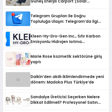
Güneş Enerjili Carport (Solar
Otopark) Nedir?
Telegram Grupları ile Doğru
Topluluğa Ulaşın: Telegram’da İlgi
Alanına Uygun Grup Bulma
Kleen-Hy-Dro-Gen Inc., Sıfır Karbon
Emisyonlu Hidrojen Isıtma
Teknolojisinde ISO ve TSSA
Düzenleyici Onaylarını Aldı
Marie Rose kozmetik sektörüne giriş
yaptı
Daikin’den akıllı iklimlendirmede yeni
dönem: Madoka Plus Türkiye’de
Sandalye Üreticisi Seçerken Nelere
Dikkat Edilmeli? Profesyonel Satın
Alma Rehberi