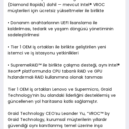
(Diamond Rapids) dahil — mevcut Intel® VROC
müşterileri için ücretsiz yükseltmeler ile birlikte
• Donanım anahtarlarının UEFI lisanslama ile
kaldırılması, tedarik ve yaşam döngüsü yönetiminin
sadeleştirilmesi
• Tier 1 OEM iş ortakları ile birlikte geliştirilen yeni
istemci ve iş istasyonu yetkinlikleri
• SupremeRAID™ ile birlikte çalışma desteği, aynı Intel®
Xeon® platformunda CPU tabanlı RAID ve GPU
hızlandırmalı RAID kullanımına olanak tanıması
Tier 1 OEM iş ortakları Lenovo ve Supermicro, Graid
Technology’nin bu alandaki liderliğini desteklemiş ve
güncellenen yol haritasına katkı sağlamıştır.
Graid Technology CEO’su Leander Yu, “VROC™ by
Graid Technology, kurumsal müşterilerin yıllardır
güvendiği aynı kanıtlanmış temel üzerine inşa