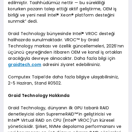
edilmiştir. Taahhüdümüz nettir — bu sürekliliği
korurken pazarın talep ettiği aktif geliştirme, OEM iş
birliği ve yeni nesil Intel® Xeon® platform desteğini
sunmak” dedi.
Graid Technology bünyesinde Intel® VROC desteği
halihazırda sunulmaktadır. VROC™ by Graid
Technology markası ve özellik güncellemeleri, 2026’nın
üçüncü çeyreğinden itibaren OEM ve kanal iş ortakları
aracılığıyla devreye alınacaktır. Daha fazla bilgi için
graidtech.com
adresini ziyaret edebilirsiniz.
Computex Taipei’de daha fazla bilgiye ulaşabilirsiniz,
2-5 Haziran, Stand R0502.
Graid Technology Hakkında
Graid Technology, dünyanın ilk GPU tabanlı RAID
denetleyicisi olan SupremeRAID™’in geliştiricisi ve
Intel® Virtual RAID on CPU (Intel® VROC)’un küresel
yöneticisidir. Şirket, NVMe depolama performansını ve