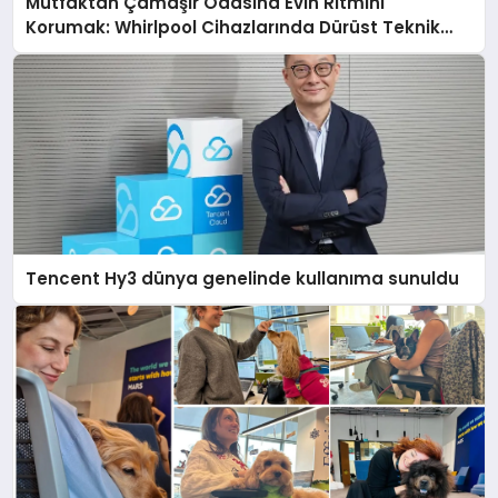
Mutfaktan Çamaşır Odasına Evin Ritmini
Korumak: Whirlpool Cihazlarında Dürüst Teknik
Destek Deneyimi
Tencent Hy3 dünya genelinde kullanıma sunuldu