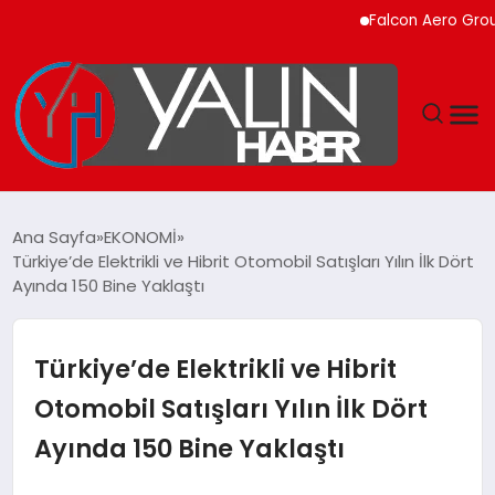
Falcon Aero Group, Kür
GÜNDEM
Ana Sayfa
EKONOMİ
Türkiye’de Elektrikli ve Hibrit Otomobil Satışları Yılın İlk Dört
SPOR
Ayında 150 Bine Yaklaştı
DÜNYA
Türkiye’de Elektrikli ve Hibrit
EKONOMİ
Otomobil Satışları Yılın İlk Dört
Ayında 150 Bine Yaklaştı
YAŞAM