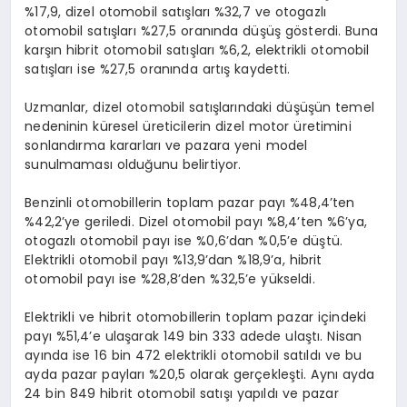
%17,9, dizel otomobil satışları %32,7 ve otogazlı
otomobil satışları %27,5 oranında düşüş gösterdi. Buna
karşın hibrit otomobil satışları %6,2, elektrikli otomobil
satışları ise %27,5 oranında artış kaydetti.
Uzmanlar, dizel otomobil satışlarındaki düşüşün temel
nedeninin küresel üreticilerin dizel motor üretimini
sonlandırma kararları ve pazara yeni model
sunulmaması olduğunu belirtiyor.
Benzinli otomobillerin toplam pazar payı %48,4’ten
%42,2’ye geriledi. Dizel otomobil payı %8,4’ten %6’ya,
otogazlı otomobil payı ise %0,6’dan %0,5’e düştü.
Elektrikli otomobil payı %13,9’dan %18,9’a, hibrit
otomobil payı ise %28,8’den %32,5’e yükseldi.
Elektrikli ve hibrit otomobillerin toplam pazar içindeki
payı %51,4’e ulaşarak 149 bin 333 adede ulaştı. Nisan
ayında ise 16 bin 472 elektrikli otomobil satıldı ve bu
ayda pazar payları %20,5 olarak gerçekleşti. Aynı ayda
24 bin 849 hibrit otomobil satışı yapıldı ve pazar