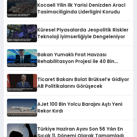
Kocaeli Yilin Ilk Yarisi Denizden Aracl
Tasimaciliginda Liderligini Korudu
Küresel Piyasalarda Jeopolitik Riskler
Teknoloji İyimserliğiyle Dengeleniyor
Bakan Yumaklı Fırat Havzası
Rehabilitasyon Projesi ile 40 Bin
Haneye Ulaşılacağını Açıkladı
Ticaret Bakanı Bolat Brüksel’e Gidiyor
AB Politikalarını Görüşecek
AJet 100 Bin Yolcu Barajını Aştı Yeni
Rekor Kırdı
Türkiye Haziran Ayını Son 56 Yılın En
Sıcak 11. Dönemi Olarak Tamamladı