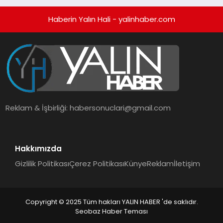
Haberin Yalın Hali - yalinhaber.com
Reklam & İşbirliği:
habersonuclari@gmail.com
Hakkımızda
Gizlilik Politikası
Çerez Politikası
Künye
Reklam
İletişim
Copyright © 2025 Tüm hakları YALIN HABER 'de saklıdır.
Seobaz Haber Teması