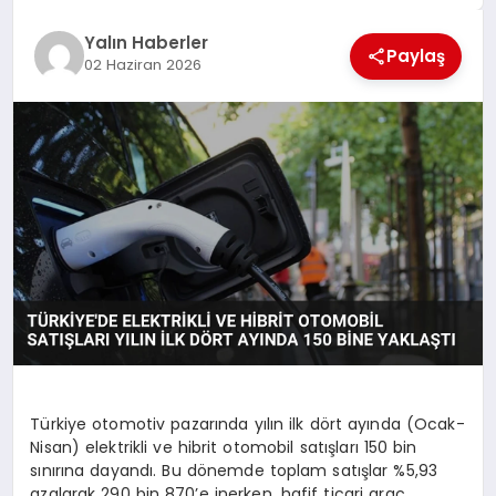
EĞİTİM
Yalın Haberler
Paylaş
02 Haziran 2026
TEKNOLOJİ
MAGAZİN
SAĞLIK
Türkiye otomotiv pazarında yılın ilk dört ayında (Ocak-
Nisan) elektrikli ve hibrit otomobil satışları 150 bin
sınırına dayandı. Bu dönemde toplam satışlar %5,93
azalarak 290 bin 870’e inerken, hafif ticari araç