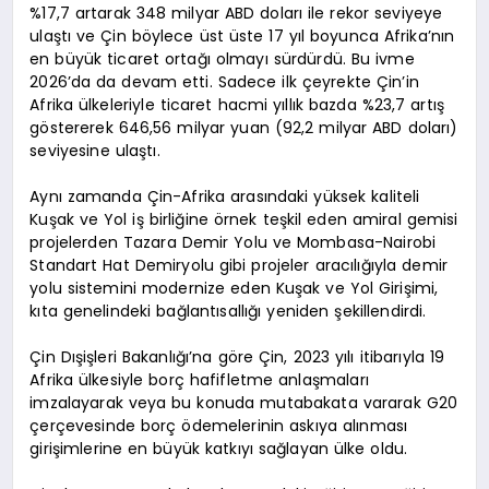
%17,7 artarak 348 milyar ABD doları ile rekor seviyeye
ulaştı ve Çin böylece üst üste 17 yıl boyunca Afrika’nın
en büyük ticaret ortağı olmayı sürdürdü. Bu ivme
2026’da da devam etti. Sadece ilk çeyrekte Çin’in
Afrika ülkeleriyle ticaret hacmi yıllık bazda %23,7 artış
göstererek 646,56 milyar yuan (92,2 milyar ABD doları)
seviyesine ulaştı.
Aynı zamanda Çin-Afrika arasındaki yüksek kaliteli
Kuşak ve Yol iş birliğine örnek teşkil eden amiral gemisi
projelerden Tazara Demir Yolu ve Mombasa-Nairobi
Standart Hat Demiryolu gibi projeler aracılığıyla demir
yolu sistemini modernize eden Kuşak ve Yol Girişimi,
kıta genelindeki bağlantısallığı yeniden şekillendirdi.
Çin Dışişleri Bakanlığı’na göre Çin, 2023 yılı itibarıyla 19
Afrika ülkesiyle borç hafifletme anlaşmaları
imzalayarak veya bu konuda mutabakata vararak G20
çerçevesinde borç ödemelerinin askıya alınması
girişimlerine en büyük katkıyı sağlayan ülke oldu.