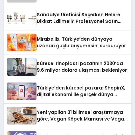
Sandalye Üreticisi Seçerken Nelere
Dikkat Edilmeli? Profesyonel Satın
Alma Rehberi
Mirabellix, Türkiye’den dünyaya
uzanan güçlü büyümesini sürdürüyor
Küresel rinoplasti pazarının 2030’da
9,6 milyar dolara ulaşması bekleniyor
Türkiye’den küresel pazara: ShopinX,
dijital ekonomi ile gerçek dünya
alışverişini bir araya getirmeyi
hedefliyor
Yeni yapilan 31 bilimsel araştırmaya
göre, Vegan Köpek Maması ve Vegan
Kedi Mamasının İyi Sindirildiğini
Ortaya Koydu