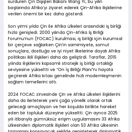
sürdüren Çin Dışişleri Bakanı Wang Yi, bu yılın
başlarında Afrika’yı ziyaret ederek Çin-Afrika ilişkilerine
verilen önemi bir kez daha gösterdi.
Son yirmi yılda Çin ile Afrika ülkeleri arasındaki iş birliği
hızla genişledi. 2000 yılında Çin-Afrika İş Birliği
Forumu’nun (FOCAC) kurulması, iş birliği için kurumsal
bir çerçeve sağlarken Çin’in samimiyete, somut
sonuçlara, dostluğa ve iyi niyet ilkelerine dayalı Afrika
politikası ikili ilişkileri daha da geliştirdi. Taraflar, 2015
yılında ilişkilerini kapsamlı stratejik iş birliği ortaklığı
seviyesine yükseltti ve “On İş Birliği Planı”nı hayata
geçirerek Afrika kıtası genelinde hızlı modernleşmenin
sağlam temellerini attı.
2024 FOCAC zirvesinde Çin ve Afrika ülkeleri ilişkilerini
daha da ilerleterek yeni çağa yönelik olarak ortak
geleceği amaçlayan ve her koşulda birlikte hareket
eden bir topluluk düzeyine yükseltti. Çin ayrıca 2025
yılı itibarıyla gümrüksüz erişim uygulamasını 33 Afrika
ülkesinden diplomatik ilişkileri olan 53 Afrika ülkesinin
tamamını kapsayacak şekilde genişleterek diplomatik