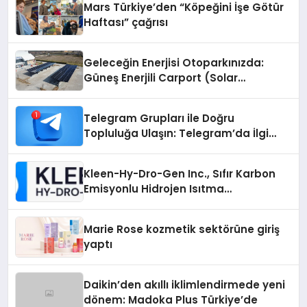
Mars Türkiye’den “Köpeğini İşe Götür
Haftası” çağrısı
Geleceğin Enerjisi Otoparkınızda:
Güneş Enerjili Carport (Solar
Otopark) Nedir?
Telegram Grupları ile Doğru
Topluluğa Ulaşın: Telegram’da İlgi
Alanına Uygun Grup Bulma
Kleen-Hy-Dro-Gen Inc., Sıfır Karbon
Emisyonlu Hidrojen Isıtma
Teknolojisinde ISO ve TSSA
Düzenleyici Onaylarını Aldı
Marie Rose kozmetik sektörüne giriş
yaptı
Daikin’den akıllı iklimlendirmede yeni
dönem: Madoka Plus Türkiye’de