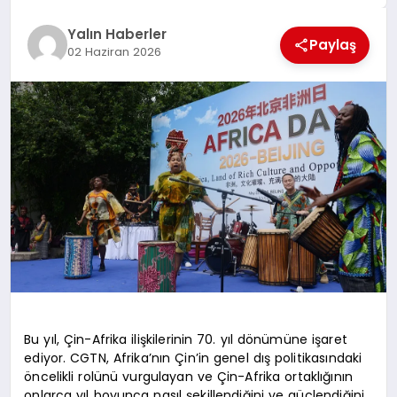
EĞİTİM
Yalın Haberler
Paylaş
02 Haziran 2026
TEKNOLOJİ
MAGAZİN
SAĞLIK
Bu yıl, Çin-Afrika ilişkilerinin 70. yıl dönümüne işaret
ediyor. CGTN, Afrika’nın Çin’in genel dış politikasındaki
öncelikli rolünü vurgulayan ve Çin-Afrika ortaklığının
onlarca yıl boyunca nasıl şekillendiğini ve güçlendiğini