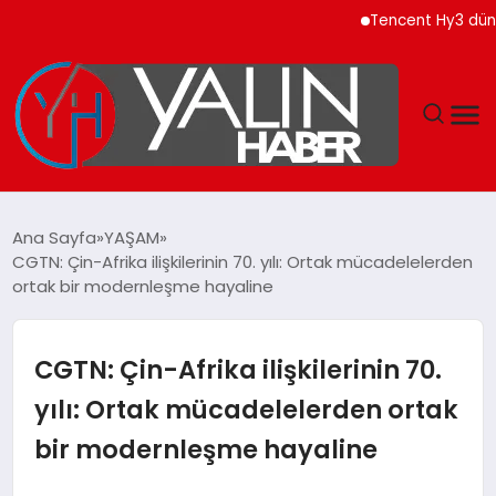
Tencent Hy3 dünya gene
GÜNDEM
Ana Sayfa
YAŞAM
CGTN: Çin-Afrika ilişkilerinin 70. yılı: Ortak mücadelelerden
SPOR
ortak bir modernleşme hayaline
DÜNYA
CGTN: Çin-Afrika ilişkilerinin 70.
EKONOMİ
yılı: Ortak mücadelelerden ortak
bir modernleşme hayaline
YAŞAM