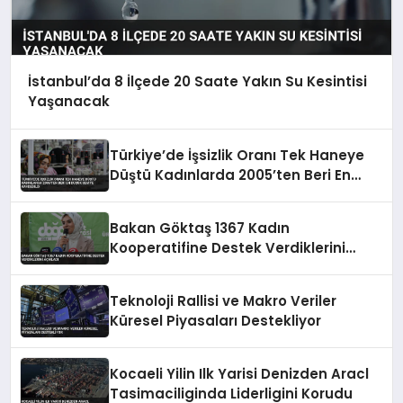
İstanbul’da 8 İlçede 20 Saate Yakın Su Kesintisi
Yaşanacak
Türkiye’de İşsizlik Oranı Tek Haneye
Düştü Kadınlarda 2005’ten Beri En
Düşük Seviye Kaydedildi
Bakan Göktaş 1367 Kadın
Kooperatifine Destek Verdiklerini
Açıkladı
Teknoloji Rallisi ve Makro Veriler
Küresel Piyasaları Destekliyor
Kocaeli Yilin Ilk Yarisi Denizden Aracl
Tasimaciliginda Liderligini Korudu