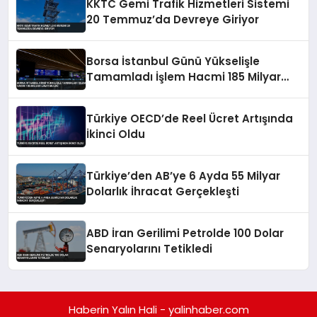
KKTC Gemi Trafik Hizmetleri Sistemi
20 Temmuz’da Devreye Giriyor
Borsa İstanbul Günü Yükselişle
Tamamladı İşlem Hacmi 185 Milyar
Lirayı Buldu
Türkiye OECD’de Reel Ücret Artışında
İkinci Oldu
Türkiye’den AB’ye 6 Ayda 55 Milyar
Dolarlık İhracat Gerçekleşti
ABD İran Gerilimi Petrolde 100 Dolar
Senaryolarını Tetikledi
Haberin Yalın Hali - yalinhaber.com