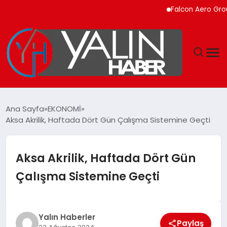
Falcon Aero Group, Kür
GÜNDEM
Ana Sayfa
EKONOMİ
Aksa Akrilik, Haftada Dört Gün Çalışma Sistemine Geçti
SPOR
DÜNYA
Aksa Akrilik, Haftada Dört Gün
Çalışma Sistemine Geçti
EKONOMİ
YAŞAM
Yalın Haberler
Paylaş