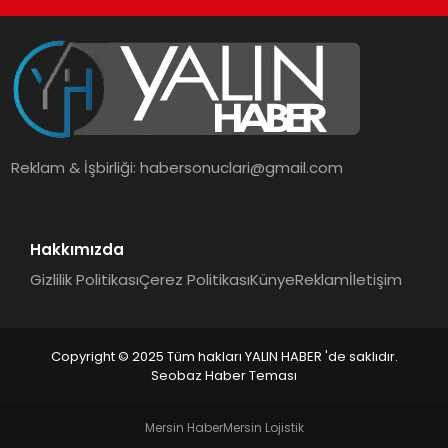
Reklam & İşbirliği:
habersonuclari@gmail.com
Hakkımızda
Gizlilik Politikası
Çerez Politikası
Künye
Reklam
İletişim
Copyright © 2025 Tüm hakları YALIN HABER 'de saklıdır.
Seobaz Haber Teması
Mersin Haber
Mersin Lojistik