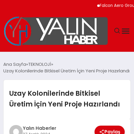
Falcon Aero Group, Kür
GÜNDEM
Ana Sayfa
TEKNOLOJİ
Uzay Kolonilerinde Bitkisel Üretim İçin Yeni Proje Hazırlandı
SPOR
DÜNYA
Uzay Kolonilerinde Bitkisel
Üretim İçin Yeni Proje Hazırlandı
EKONOMİ
YAŞAM
Yalın Haberler
Paylaş