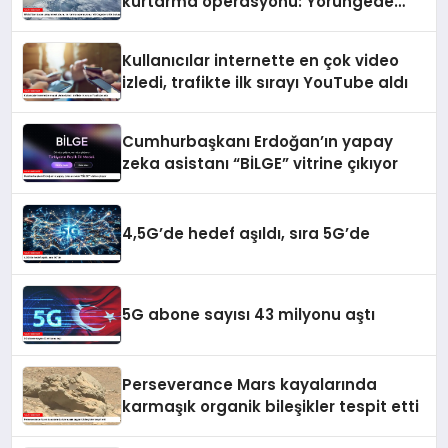
kurtarma operasyonu: Yörüngede
kritik buluşma
Kullanıcılar internette en çok video
izledi, trafikte ilk sırayı YouTube aldı
Cumhurbaşkanı Erdoğan’ın yapay
zeka asistanı “BİLGE” vitrine çıkıyor
4,5G’de hedef aşıldı, sıra 5G’de
5G abone sayısı 43 milyonu aştı
Perseverance Mars kayalarında
karmaşık organik bileşikler tespit etti