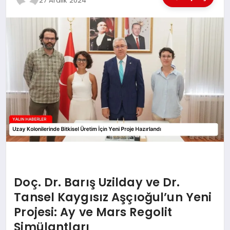
27 Aralık 2024
EĞİTİM
TEKNOLOJİ
MAGAZİN
SAĞLIK
Doç. Dr. Barış Uzilday ve Dr.
Tansel Kaygısız Aşçıoğul’un Yeni
Projesi: Ay ve Mars Regolit
Simülantları